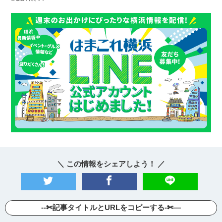
＼ この情報をシェアしよう！ ／
--✄記事タイトルとURLをコピーする-✄—