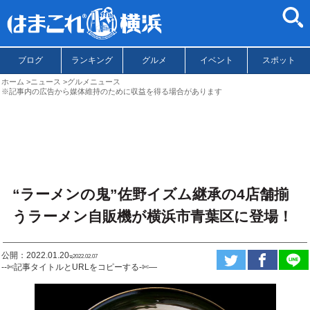
ブログ
ランキング
グルメ
イベント
スポット
ホーム
ニュース
グルメニュース
※記事内の広告から媒体維持のために収益を得る場合があります
“ラーメンの鬼”佐野イズム継承の4店舗揃
うラーメン自販機が横浜市青葉区に登場！
公開：2022.01.20
ಇ2022.02.07
--✄記事タイトルとURLをコピーする-✄—