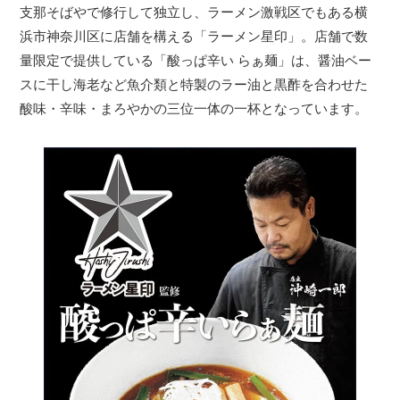
支那そばやで修行して独立し、ラーメン激戦区でもある横
浜市神奈川区に店舗を構える「ラーメン星印」。店舗で数
量限定で提供している「酸っぱ辛い らぁ麺」は、醤油ベー
スに干し海老など魚介類と特製のラー油と黒酢を合わせた
酸味・辛味・まろやかの三位一体の一杯となっています。