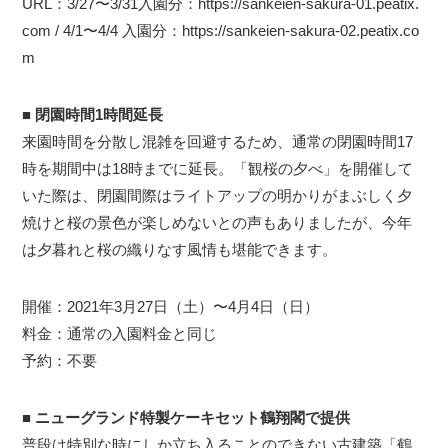
URL：3/27〜3/31入園分：https://sankeien-sakura-01.peatix.
com / 4/1〜4/4 入園分：https://sankeien-sakura-02.peatix.co
m
■ 閉園時間1時間延長
来園時間を分散し混雑を回避するため、通常の閉園時間17
時を期間中は18時までに延長。「観桜の夕べ」を開催して
いた際は、閉園間際はライトアップの明かりがまぶしく夕
焼けと桜の景色が楽しめないとの声もありましたが、今年
は夕暮れと桜の織りなす風情も堪能できます。
開催：2021年3月27日（土）〜4月4日（日）
料金：通常の入園料金と同じ
予約：不要
■ ニューグランド特製ケーキセット鶴翔閣で提供
普段は特別な時にしか立ち入ることのできない古建築「鶴