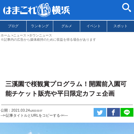
ブログ
ランキング
グルメ
イベント
スポット
ホーム
ニュース
タウンニュース
※記事内の広告から媒体維持のために収益を得る場合があります
三溪園で桜観賞プログラム！開園前入園可
能チケット販売や平日限定カフェ企画
公開：2021.03.24
ಇ2022.02.07
--✄記事タイトルとURLをコピーする-✄—