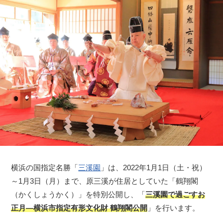
横浜の国指定名勝「
三溪園
」は、2022年1月1日（土・祝）
～1月3日（月）まで、原三溪が住居としていた「鶴翔閣
（かくしょうかく）」を特別公開し、「
三溪園で過ごすお
正月―横浜市指定有形文化財 鶴翔閣公開
」を行います。