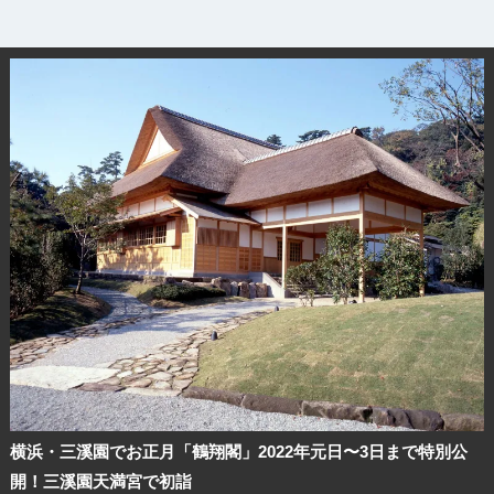
横浜・三溪園でお正月「鶴翔閣」2022年元日〜3日まで特別公
開！三溪園天満宮で初詣