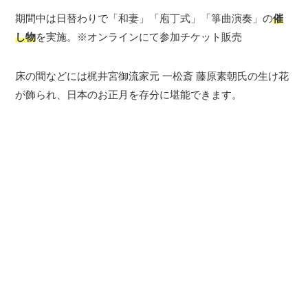
期間中は日替わりで「和妻」「庖丁式」「箏曲演奏」の
催
し物
を実施。※オンラインにて参加チケット販売
床の間などには梶井宮御流家元 一松斎 藤原素朝氏の生け花
が飾られ、日本のお正月を存分に堪能できます。