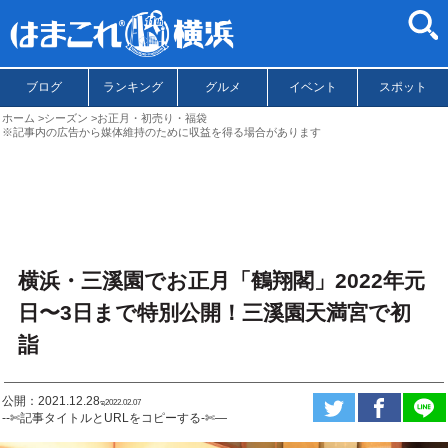
ブログ
ランキング
グルメ
イベント
スポット
ホーム
シーズン
お正月・初売り・福袋
※記事内の広告から媒体維持のために収益を得る場合があります
横浜・三溪園でお正月「鶴翔閣」2022年元
日〜3日まで特別公開！三溪園天満宮で初
詣
公開：2021.12.28
ಇ2022.02.07
--✄記事タイトルとURLをコピーする-✄—