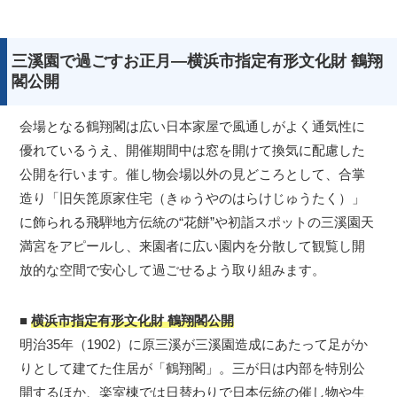
三溪園で過ごすお正月―横浜市指定有形文化財 鶴翔
閣公開
会場となる鶴翔閣は広い日本家屋で風通しがよく通気性に
優れているうえ、開催期間中は窓を開けて換気に配慮した
公開を行います。催し物会場以外の見どころとして、合掌
造り「旧矢箆原家住宅（きゅうやのはらけじゅうたく）」
に飾られる飛騨地方伝統の“花餅”や初詣スポットの三溪園天
満宮をアピールし、来園者に広い園内を分散して観覧し開
放的な空間で安心して過ごせるよう取り組みます。
■
横浜市指定有形文化財 鶴翔閣公開
明治35年（1902）に原三溪が三溪園造成にあたって足がか
りとして建てた住居が「鶴翔閣」。三が日は内部を特別公
開するほか、楽室棟では日替わりで日本伝統の催し物や生