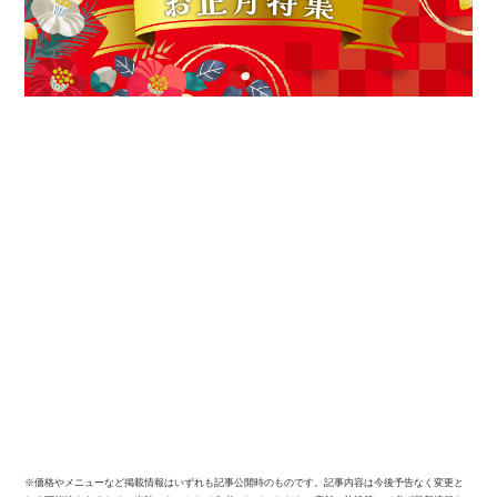
※価格やメニューなど掲載情報はいずれも記事公開時のものです。記事内容は今後予告なく変更と