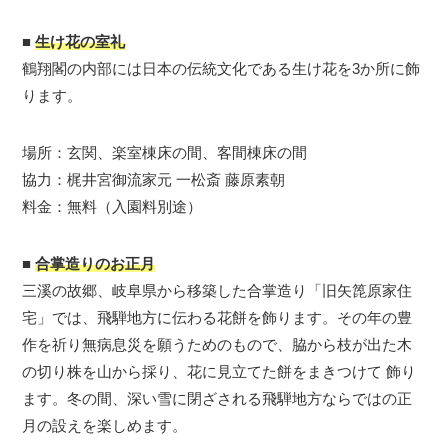
■
生け花の室礼
鶴翔閣の内部には日本の伝統文化である生け花を3か所に飾
ります。
場所：玄関、楽室棟床の間、客間棟床の間
協力：梶井宮御流家元 一松斎 藤原素朝
料金：無料（入園料別途）
■
合掌造りのお正月
三溪の故郷、岐阜県から移築した合掌造り「旧矢箆原家住
宅」では、飛騨地方に伝わる花餅を飾ります。その年の豊
作を祈り無病息災を願うためのもので、脇から枝が出た木
の切り株を山から採り、花に見立てた餅をまきつけて 飾り
ます。冬の間、深い雪に閉ざされる飛騨地方ならではの正
月の設えを楽しめます。