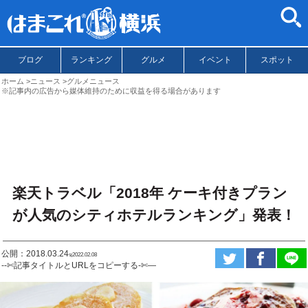
ブログ
ランキング
グルメ
イベント
スポット
ホーム
ニュース
グルメニュース
※記事内の広告から媒体維持のために収益を得る場合があります
楽天トラベル「2018年 ケーキ付きプラン
が人気のシティホテルランキング」発表！
公開：2018.03.24
ಇ2022.02.08
--✄記事タイトルとURLをコピーする-✄—