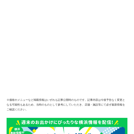
※価格やメニューなど掲載情報はいずれも記事公開時のものです。記事内容は今後予告なく変更と
なる可能性もあるため、当時のものとして参考にしていただき、店舗・施設等にて必ず最新情報を
ご確認ください。