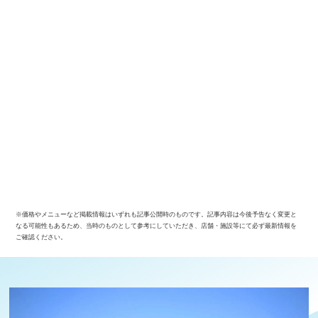
※価格やメニューなど掲載情報はいずれも記事公開時のものです。記事内容は今後予告なく変更と
なる可能性もあるため、当時のものとして参考にしていただき、店舗・施設等にて必ず最新情報を
ご確認ください。