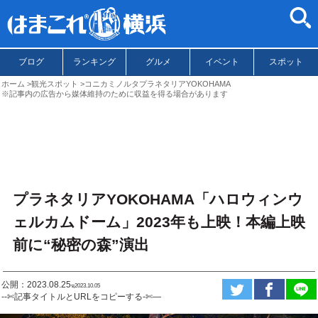
ブログ
ランキング
グルメ
イベント
スポット
ホーム
観光スポット
コニカミノルタプラネタリアYOKOHAMA
※記事内の広告から媒体維持のために収益を得る場合があります
プラネタリアYOKOHAMA「ハロウィンウ
ェルカムドーム」2023年も上映！本編上映
前に“秘密の森”演出
公開：2023.08.25
ಇ2023.10.05
--✄記事タイトルとURLをコピーする-✄—