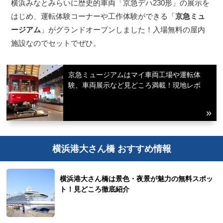
横浜みなとみらいに歴史的車両「京急デハ230形」の展示を
はじめ、運転体験コーナーや工作体験ができる「
京急ミュ
ージアム
」がグランドオープンしました！入場無料の屋内
施設なのでセットでぜひ。
京急ミュージアムはマイ車両工場や運転体
験、車両展示など見どころ満載！現地レポ
横浜港大さん橋 おすすめ情報
横浜港大さん橋は景色・夜景が魅力の無料スポッ
ト！見どころ徹底紹介