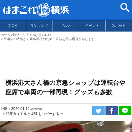
ブログ
ランキング
グルメ
イベント
スポット
ホーム
観光エリア
みなとみらい
※記事内の広告から媒体維持のために収益を得る場合があります
横浜港大さん橋の京急ショップは運転台や
座席で車両の一部再現！グッズも多数
公開：2020.01.14
ಇ2022.02.08
--✄記事タイトルとURLをコピーする-✄—