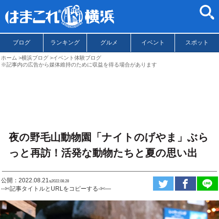
ブログ
ランキング
グルメ
イベント
スポット
ホーム
横浜ブログ
イベント体験ブログ
※記事内の広告から媒体維持のために収益を得る場合があります
夜の野毛山動物園「ナイトのげやま」ぶら
っと再訪！活発な動物たちと夏の思い出
公開：2022.08.21
ಇ2022.08.28
--✄記事タイトルとURLをコピーする-✄—