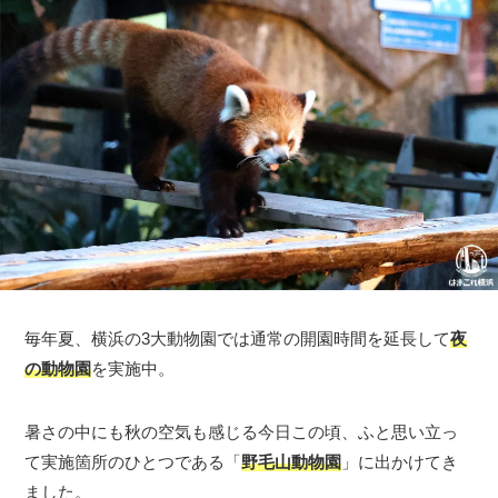
毎年夏、横浜の3大動物園では通常の開園時間を延長して
夜
の動物園
を実施中。
暑さの中にも秋の空気も感じる今日この頃、ふと思い立っ
て実施箇所のひとつである「
野毛山動物園
」に出かけてき
ました。