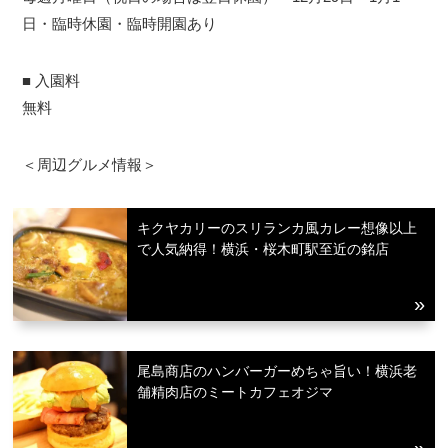
日・臨時休園・臨時開園あり
■ 入園料
無料
＜周辺グルメ情報＞
キクヤカリーのスリランカ風カレー想像以上
で人気納得！横浜・桜木町駅至近の銘店
尾島商店のハンバーガーめちゃ旨い！横浜老
舗精肉店のミートカフェオジマ