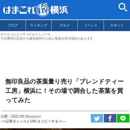
ブログ
ランキング
グルメ
イベント
スポット
ホーム
ニュース
グルメニュース
※記事内の広告から媒体維持のために収益を得る場合があります
無印良品の茶葉量り売り「ブレンドティー
工房」横浜に！その場で調合した茶葉を買
ってみた
公開：2021.05.16
ಇ2022.02.07
--✄記事タイトルとURLをコピーする-✄—