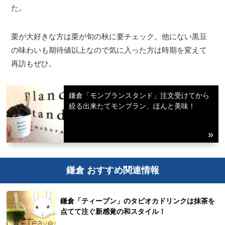
た。
栗が大好きな方は栗が旬の秋に要チェック。他にない黒豆
の味わいも期待値以上なので気に入った方は時期を変えて
再訪もぜひ。
鎌倉「モンブランスタンド」注文受けてから
絞る出来たてモンブラン、ほんと美味！
鎌倉 おすすめ関連情報
鎌倉「ティーブン」のタピオカドリンクは抹茶を
点てて注ぐ新感覚の和スタイル！