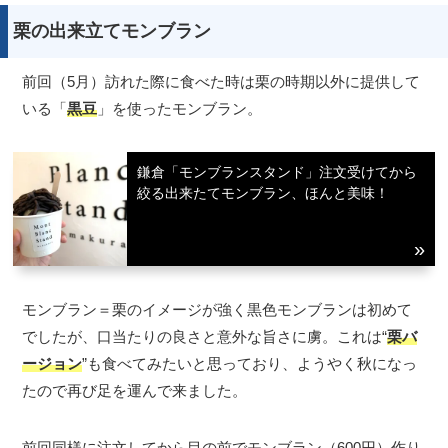
栗の出来立てモンブラン
前回（5月）訪れた際に食べた時は栗の時期以外に提供して
いる「
黒豆
」を使ったモンブラン。
鎌倉「モンブランスタンド」注文受けてから
絞る出来たてモンブラン、ほんと美味！
モンブラン＝栗のイメージが強く黒色モンブランは初めて
でしたが、口当たりの良さと意外な旨さに虜。これは“
栗バ
ージョン
”も食べてみたいと思っており、ようやく秋になっ
たので再び足を運んで来ました。
前回同様に注文してから目の前でモンブラン（600円）作り