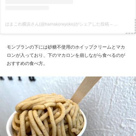
はまこれ横浜さん(@hamakoreyoko)がシェアした投稿
–
2019年10
モンブランの下には砂糖不使用のホイップクリームとマカ
ロンが入っており、下のマカロンを崩しながら食べるのが
おすすめの食べ方。