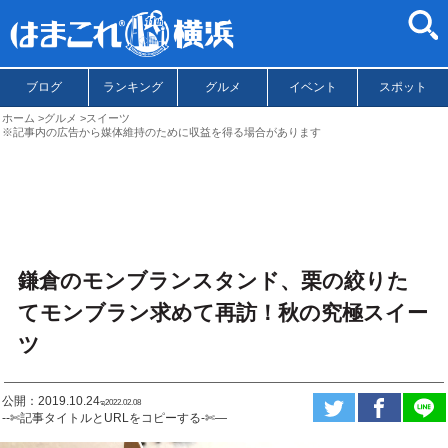
ブログ
ランキング
グルメ
イベント
スポット
ホーム
グルメ
スイーツ
※記事内の広告から媒体維持のために収益を得る場合があります
鎌倉のモンブランスタンド、栗の絞りた
てモンブラン求めて再訪！秋の究極スイー
ツ
公開：2019.10.24
ಇ2022.02.08
--✄記事タイトルとURLをコピーする-✄—