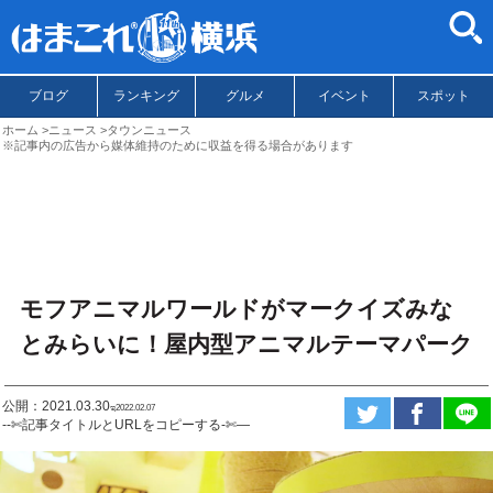
ブログ
ランキング
グルメ
イベント
スポット
ホーム
ニュース
タウンニュース
※記事内の広告から媒体維持のために収益を得る場合があります
モフアニマルワールドがマークイズみな
とみらいに！屋内型アニマルテーマパーク
公開：2021.03.30
ಇ2022.02.07
--✄記事タイトルとURLをコピーする-✄—