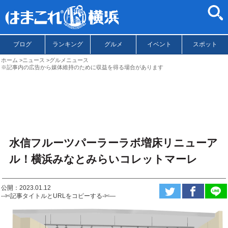
ブログ
ランキング
グルメ
イベント
スポット
ホーム
ニュース
グルメニュース
※記事内の広告から媒体維持のために収益を得る場合があります
水信フルーツパーラーラボ増床リニューア
ル！横浜みなとみらいコレットマーレ
公開：2023.01.12
--✄記事タイトルとURLをコピーする-✄—