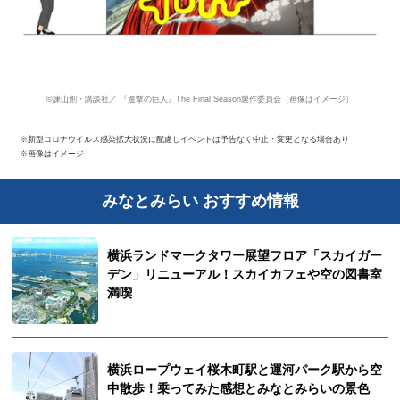
©諫山創・講談社／ 『進撃の巨人』The Final Season製作委員会（画像はイメージ）
※新型コロナウイルス感染拡大状況に配慮しイベントは予告なく中止・変更となる場合あり
※画像はイメージ
みなとみらい おすすめ情報
横浜ランドマークタワー展望フロア「スカイガー
デン」リニューアル！スカイカフェや空の図書室
満喫
横浜ロープウェイ桜木町駅と運河パーク駅から空
中散歩！乗ってみた感想とみなとみらいの景色