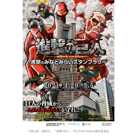
©諫山創・講談社／ 『進撃の巨人』The Final Season製作委員会