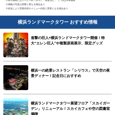
※表示価格にはサービス料（10％）・税金含む・（）内は本体価格
※掲載の写真は実際と異なる場合あり
※状況により営業内容やメニュー内容に変更となる場合あり
横浜ランドマークタワー おすすめ情報
進撃の巨人×横浜ランドマークタワー開催！特
大“エレン巨人”や複製原画展示、限定グッズ
横浜一の絶景レストラン「シリウス」で天空の夜
景ディナー！記念日におすすめ
横浜ランドマークタワー展望フロア「スカイガー
デン」リニューアル！スカイカフェや空の図書室
満喫