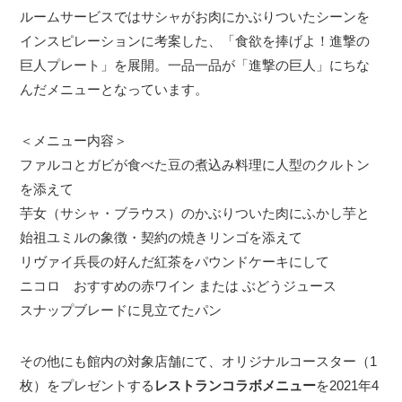
ルームサービスではサシャがお肉にかぶりついたシーンを
インスピレーションに考案した、「食欲を捧げよ！進撃の
巨人プレート」を展開。一品一品が「進撃の巨人」にちな
んだメニューとなっています。
＜メニュー内容＞
ファルコとガビが食べた豆の煮込み料理に人型のクルトン
を添えて
芋女（サシャ・ブラウス）のかぶりついた肉にふかし芋と
始祖ユミルの象徴・契約の焼きリンゴを添えて
リヴァイ兵長の好んだ紅茶をパウンドケーキにして
ニコロ おすすめの赤ワイン または ぶどうジュース
スナップブレードに見立てたパン
その他にも館内の対象店舗にて、オリジナルコースター（1
枚）をプレゼントする
レストランコラボメニュー
を2021年4