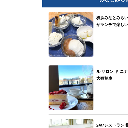
横浜みなとみらい
がランチで楽し
ル サロン ド 
大観覧車
24/7レストラ