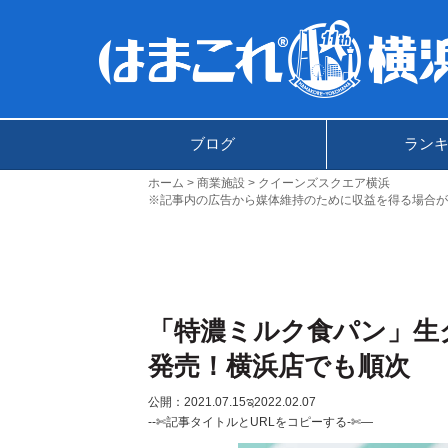
ブログ
ラン
ホーム
商業施設
クイーンズスクエア横浜
※記事内の広告から媒体維持のために収益を得る場合が
「特濃ミルク食パン」生
発売！横浜店でも順次
公開：2021.07.15
ಇ2022.02.07
--✄記事タイトルとURLをコピーする-✄—