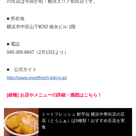
の出店は今回が初・横浜エリア初出店です。
■ 所在地
横浜市中区山下町82 徳永ビル 1階
■ 電話
045-305-6647（2月13日より）
■ 公式サイト
http://www.meetfresh-tokyo.jp/
[続報] お店やメニューの詳細・感想はこちら！
ミートフレッシュ 鮮芋仙 横浜中華街店の豆
花（とうふぁ）は5種類！おすすめ豆花を実
食