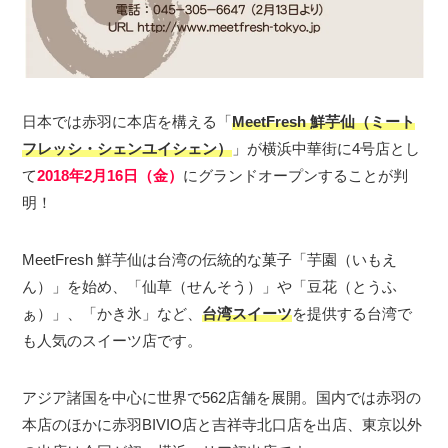
日本では赤羽に本店を構える「
MeetFresh 鮮芋仙（ミート
フレッシ・シェンユイシェン）
」が横浜中華街に4号店とし
て
2018年2月16日（金）
にグランドオープンすることが判
明！
MeetFresh 鮮芋仙は台湾の伝統的な菓子「芋園（いもえ
ん）」を始め、「仙草（せんそう）」や「豆花（とうふ
ぁ）」、「かき氷」など、
台湾スイーツ
を提供する台湾で
も人気のスイーツ店です。
アジア諸国を中心に世界で562店舗を展開。国内では赤羽の
本店のほかに赤羽BIVIO店と吉祥寺北口店を出店、東京以外