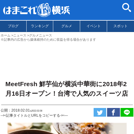
ブログ
ランキング
グルメ
イベント
スポット
ホーム
ニュース
グルメニュース
※記事内の広告から媒体維持のために収益を得る場合があります
MeetFresh 鮮芋仙が横浜中華街に2018年2
月16日オープン！台湾で人気のスイーツ店
公開：2018.02.01
ಇ2022.02.08
--✄記事タイトルとURLをコピーする-✄—