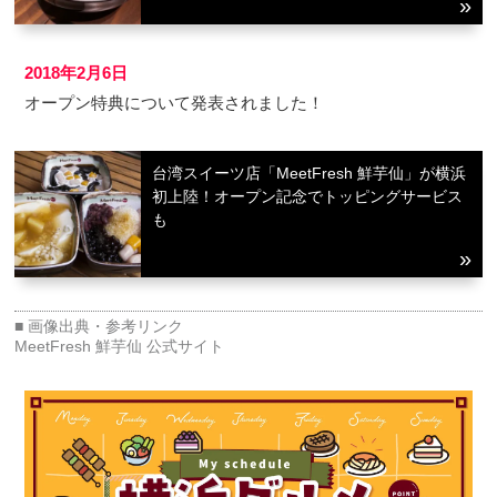
2018年2月6日
オープン特典について発表されました！
台湾スイーツ店「MeetFresh 鮮芋仙」が横浜
初上陸！オープン記念でトッピングサービス
も
MeetFresh 鮮芋仙 公式サイト