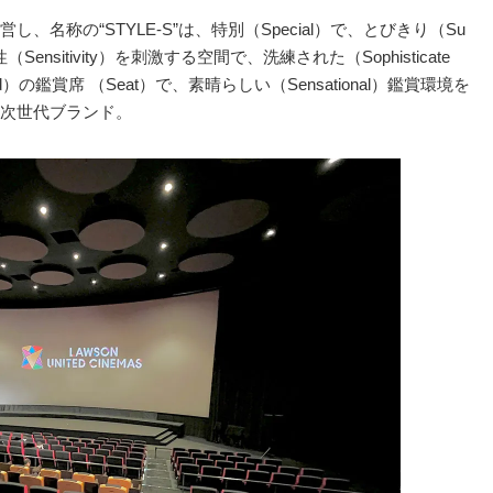
名称の“STYLE-S”は、特別（Special）で、とびきり（Su
nsitivity）を刺激する空間で、洗練された（Sophisticate
d）の鑑賞席 （Seat）で、素晴らしい（Sensational）鑑賞環境を
次世代ブランド。