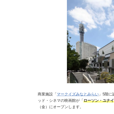
商業施設「
マークイズみなとみらい
」5階に
ッド・シネマの映画館が「
ローソン・ユナイテ
（金）にオープンします。