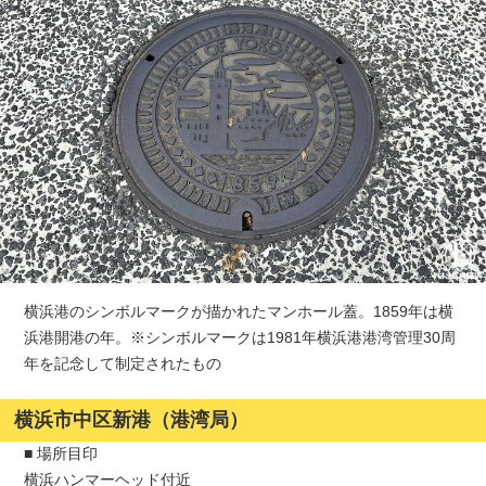
横浜港のシンボルマークが描かれたマンホール蓋。1859年は横
浜港開港の年。※シンボルマークは1981年横浜港港湾管理30周
年を記念して制定されたもの
横浜市中区新港（港湾局）
■ 場所目印
横浜ハンマーヘッド付近