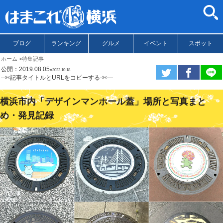
ブログ
ランキング
グルメ
イベント
スポット
ホーム
特集記事
公開：2019.08.05
ಇ2022.10.18
--✄記事タイトルとURLをコピーする-✄—
横浜市内「デザインマンホール蓋」場所と写真まと
め・発見記録