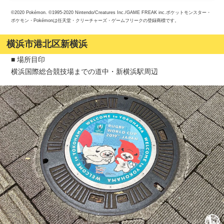
©2020 Pokémon. ©1995-2020 Nintendo/Creatures Inc./GAME FREAK inc.ポケットモンスター・
ポケモン・Pokémonは任天堂・クリーチャーズ・ゲームフリークの登録商標です。
横浜市港北区新横浜
■ 場所目印
横浜国際総合競技場までの道中・新横浜駅周辺