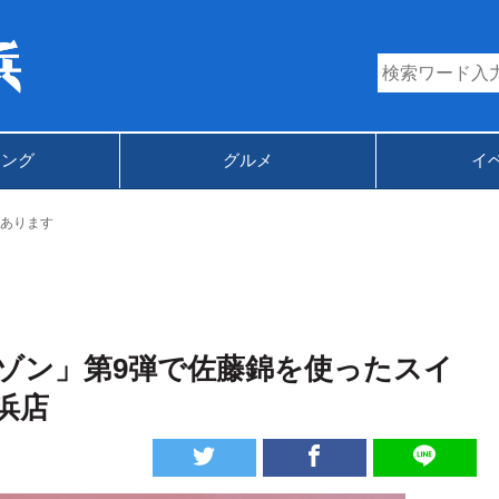
キング
グルメ
イ
あります
ゾン」第9弾で佐藤錦を使ったスイ
浜店