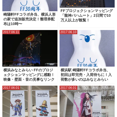
FFプロジェクションマッピング
崎陽軒FFコラボ弁当、横浜人形
「龍神バハムート」2日間で10
の家で追加販売決定！整理券配
万人以上が観覧！
布は10時〜
2017.06.11
2017.06.10
横浜みなとみらい FFのプロジ
横浜駅 崎陽軒FFコラボ弁当、
ェクションマッピングに感動！
初回は即完売・入荷待ちに！入
映像・壁面・音の見事なリンク
荷数が多いのはみなとみらい
2017.06.01
2017.06.01