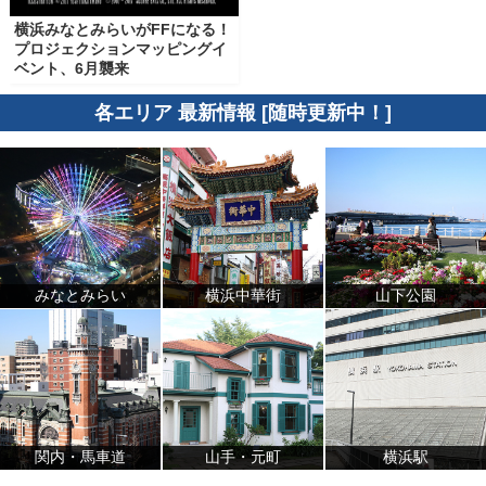
横浜みなとみらいがFFになる！
プロジェクションマッピングイ
ベント、6月襲来
各エリア 最新情報 [随時更新中！]
みなとみらい
横浜中華街
山下公園
関内・馬車道
山手・元町
横浜駅