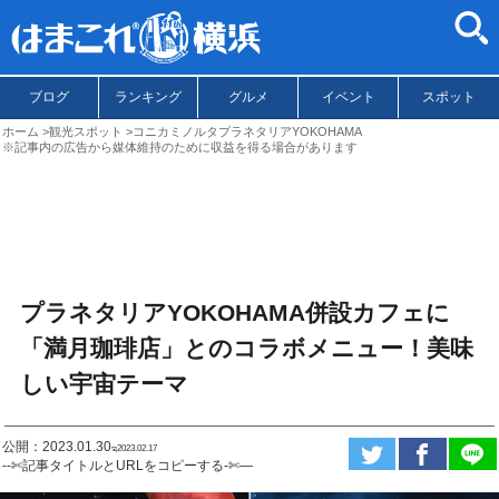
ブログ
ランキング
グルメ
イベント
スポット
ホーム
観光スポット
コニカミノルタプラネタリアYOKOHAMA
※記事内の広告から媒体維持のために収益を得る場合があります
プラネタリアYOKOHAMA併設カフェに
「満月珈琲店」とのコラボメニュー！美味
しい宇宙テーマ
公開：2023.01.30
ಇ2023.02.17
--✄記事タイトルとURLをコピーする-✄—