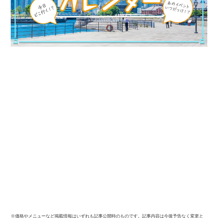
※価格やメニューなど掲載情報はいずれも記事公開時のものです。記事内容は今後予告なく変更と