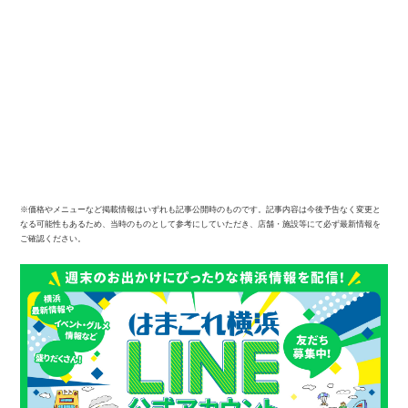
※価格やメニューなど掲載情報はいずれも記事公開時のものです。記事内容は今後予告なく変更と
なる可能性もあるため、当時のものとして参考にしていただき、店舗・施設等にて必ず最新情報を
ご確認ください。