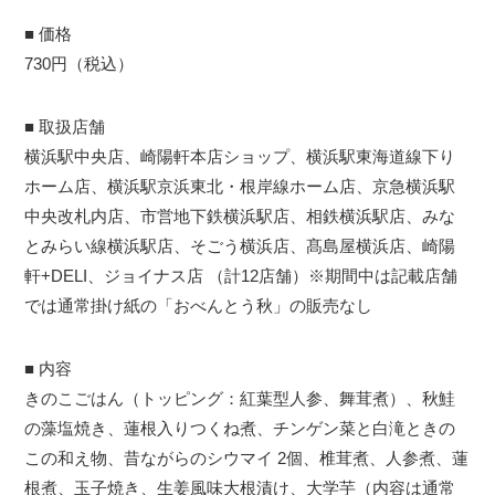
■ 価格
730円（税込）
■ 取扱店舗
横浜駅中央店、崎陽軒本店ショップ、横浜駅東海道線下り
ホーム店、横浜駅京浜東北・根岸線ホーム店、京急横浜駅
中央改札内店、市営地下鉄横浜駅店、相鉄横浜駅店、みな
とみらい線横浜駅店、そごう横浜店、髙島屋横浜店、崎陽
軒+DELI、ジョイナス店 （計12店舗）※期間中は記載店舗
では通常掛け紙の「おべんとう秋」の販売なし
■ 内容
きのこごはん（トッピング：紅葉型人参、舞茸煮）、秋鮭
の藻塩焼き、蓮根入りつくね煮、チンゲン菜と白滝ときの
この和え物、昔ながらのシウマイ 2個、椎茸煮、人参煮、蓮
根煮、玉子焼き、生姜風味大根漬け、大学芋（内容は通常