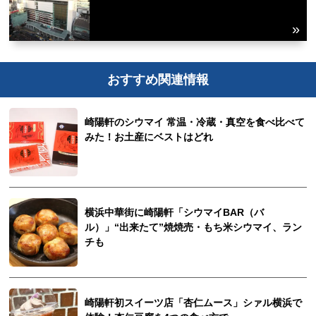
おすすめ関連情報
崎陽軒のシウマイ 常温・冷蔵・真空を食べ比べて
みた！お土産にベストはどれ
横浜中華街に崎陽軒「シウマイBAR（バ
ル）」“出来たて”焼焼売・もち米シウマイ、ラン
チも
崎陽軒初スイーツ店「杏仁ムース」シァル横浜で