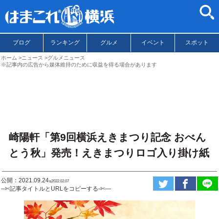
ブログ
ランキング
グルメ
イベント
スポット
ホーム
ニュース
グルメニュース
※記事内の広告から媒体維持のために収益を得る場合があります
崎陽軒「第9回横浜えきまつり記念 おべん
とう秋」発売！えきまつりロゴ入り掛け紙
公開：2021.09.24
ಇ2022.02.07
--✄記事タイトルとURLをコピーする-✄—