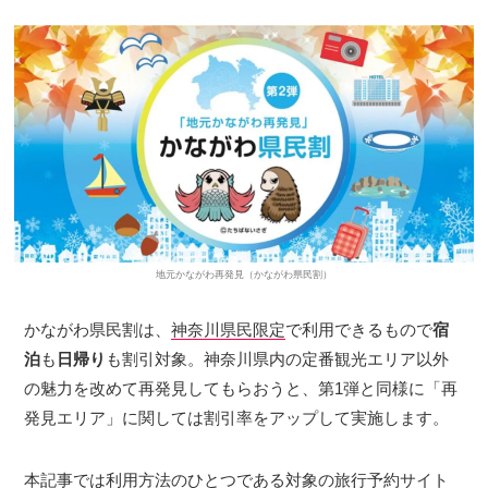
地元かながわ再発見（かながわ県民割）
かながわ県民割は、
神奈川県民限定
で利用できるもので
宿
泊
も
日帰り
も割引対象。神奈川県内の定番観光エリア以外
の魅力を改めて再発見してもらおうと、第1弾と同様に「再
発見エリア」に関しては割引率をアップして実施します。
本記事では利用方法のひとつである対象の旅行予約サイト