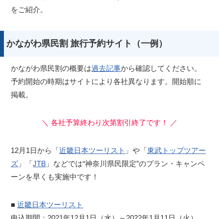
をご紹介。
かながわ県民割 旅行予約サイト（一例）
かながわ県民割の概要は
過去記事
から確認してください。
予約開始の時期はサイトにより各社異なります。開始順に
掲載。
＼ 各社予算終わり次第割引終了です！ ／
12月1日から「
近畿日本ツーリスト
」や「
東武トップツアー
ズ
」「
JTB
」などでは“神奈川県民限定”のプラン・キャンペ
ーンを早くも実施中です！
■
近畿日本ツーリスト
申込期間：2021年12月1日（水）～2022年1月11日（火）