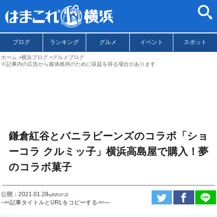
ブログ
ランキング
グルメ
イベント
スポット
ホーム
横浜ブログ
グルメブログ
※記事内の広告から媒体維持のために収益を得る場合があります
鎌倉紅谷とバニラビーンズのコラボ「ショ
ーコラ クルミッ子」横浜高島屋で購入！夢
のコラボ菓子
公開：2021.01.28
ಇ2025.07.22
--✄記事タイトルとURLをコピーする-✄—