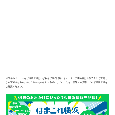
※価格やメニューなど掲載情報はいずれも記事公開時のものです。記事内容は今後予告なく変更と
なる可能性もあるため、当時のものとして参考にしていただき、店舗・施設等にて必ず最新情報を
ご確認ください。