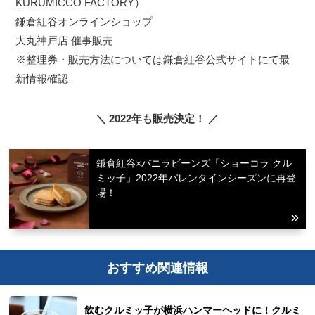
KURUMICCO FACTORY）
鎌倉紅谷オンラインショップ
大丸神戸店 催事販売
※整理券・販売方法については鎌倉紅谷公式サイトにて最
新情報確認
＼ 2022年も販売決定！ ／
鎌倉紅谷×バニラビーンズ「ショーコラ クル
ミッ子」2022年バレンタインシーズンに再登
場！
おすすめ関連情報
飲むクルミッ子が横浜ハンマーヘッドに！クルミ