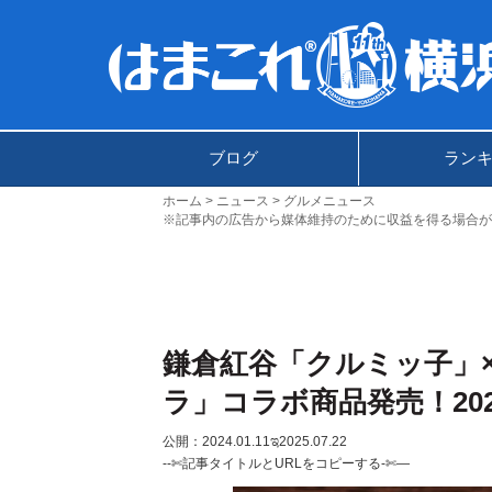
ブログ
ラン
ホーム
ニュース
グルメニュース
※記事内の広告から媒体維持のために収益を得る場合が
鎌倉紅谷「クルミッ子」
ラ」コラボ商品発売！20
公開：2024.01.11
ಇ2025.07.22
--✄記事タイトルとURLをコピーする-✄—