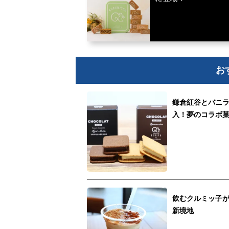
お
鎌倉紅谷とバニラ
入！夢のコラボ
飲むクルミッ子
新境地