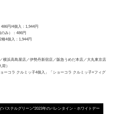
6円/4個入：1,944円
のみ）：486円
4個入：1,944円
The Shop／横浜高島屋店／伊勢丹新宿店／阪急うめだ本店／大丸東京店
入荷）
ョーコラ クルミッ子4個入」「ショーコラ クルミッ子×フィグ
パステルグリーン”2023年のバレンタイン・ホワイトデー