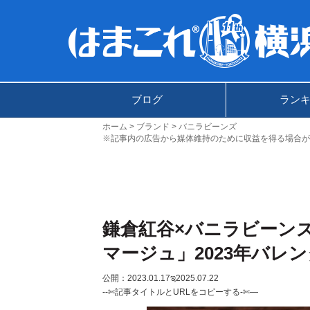
ブログ
ラン
ホーム
ブランド
バニラビーンズ
※記事内の広告から媒体維持のために収益を得る場合が
鎌倉紅谷×バニラビーン
マージュ」2023年バレ
公開：2023.01.17
ಇ2025.07.22
--✄記事タイトルとURLをコピーする-✄—