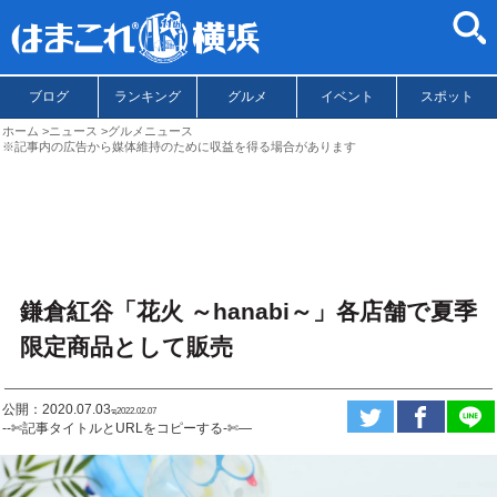
ブログ
ランキング
グルメ
イベント
スポット
ホーム
ニュース
グルメニュース
※記事内の広告から媒体維持のために収益を得る場合があります
鎌倉紅谷「花火 ～hanabi～」各店舗で夏季
限定商品として販売
公開：2020.07.03
ಇ2022.02.07
--✄記事タイトルとURLをコピーする-✄—