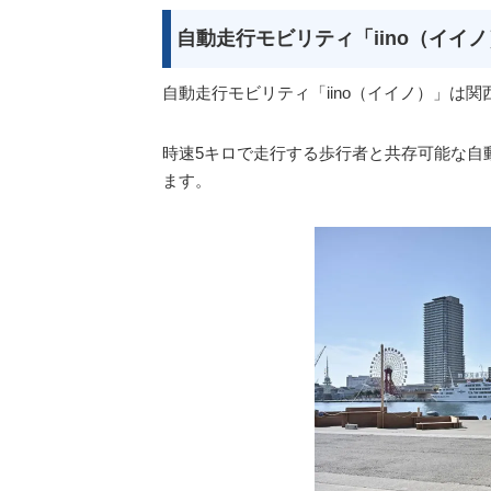
自動走行モビリティ「iino（イイ
自動走行モビリティ「iino（イイノ）」は
時速5キロで走行する歩行者と共存可能な自
ます。