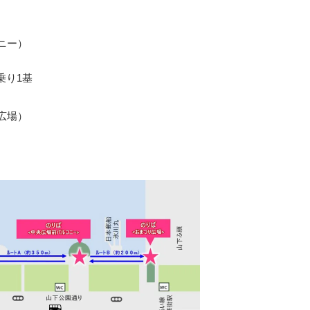
ニー）
乗り1基
広場）