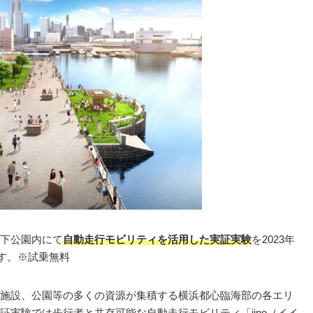
下公園内にて
自動走行モビリティを活用した実証実験
を2023年
ます。※試乗無料
施設、公園等の多くの資源が集積する横浜都心臨海部の各エリ
実験では歩行者と共存可能な自動走行モビリティ「iino（イイ