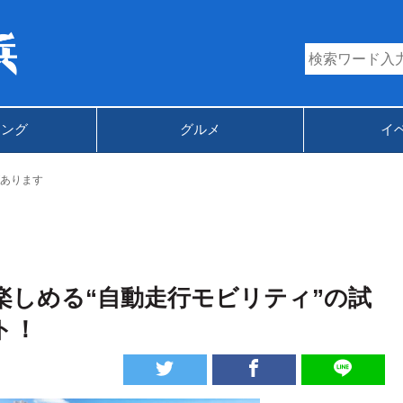
キング
グルメ
イ
あります
しめる“自動走行モビリティ”の試
ト！