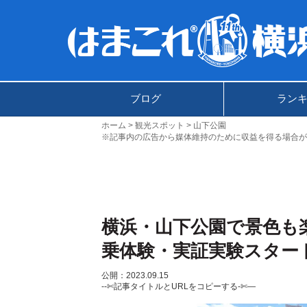
ブログ
ラン
ホーム
観光スポット
山下公園
※記事内の広告から媒体維持のために収益を得る場合が
横浜・山下公園で景色も楽
乗体験・実証実験スター
公開：2023.09.15
--✄記事タイトルとURLをコピーする-✄—