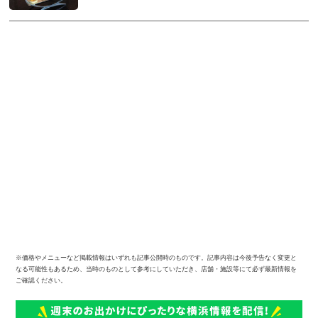
※価格やメニューなど掲載情報はいずれも記事公開時のものです。記事内容は今後予告なく変更と
なる可能性もあるため、当時のものとして参考にしていただき、店舗・施設等にて必ず最新情報を
ご確認ください。