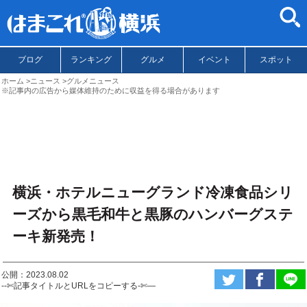
ブログ
ランキング
グルメ
イベント
スポット
ホーム
ニュース
グルメニュース
※記事内の広告から媒体維持のために収益を得る場合があります
横浜・ホテルニューグランド冷凍食品シリ
ーズから黒毛和牛と黒豚のハンバーグステ
ーキ新発売！
公開：2023.08.02
--✄記事タイトルとURLをコピーする-✄—