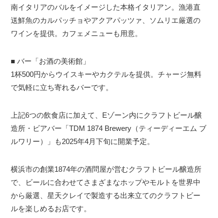
南イタリアのバルをイメージした本格イタリアン。漁港直
送鮮魚のカルパッチョやアクアパッツァ、ソムリエ厳選の
ワインを提供。カフェメニューも用意。
■ バー「お酒の美術館」
1杯500円からウイスキーやカクテルを提供。チャージ無料
で気軽に立ち寄れるバーです。
上記6つの飲食店に加えて、Eゾーン内にクラフトビール醸
造所・ビアバー「TDM 1874 Brewery（ティーディーエム ブ
ルワリー）」も2025年4月下旬に開業予定。
横浜市の創業1874年の酒問屋が営むクラフトビール醸造所
で、ビールに合わせてさまざまなホップやモルトを世界中
から厳選、星天クレイで製造する出来立てのクラフトビー
ルを楽しめるお店です。