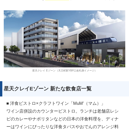
星天クレイ Eゾーン（天王町駅YBP口改札側イメージ）
星天クレイEゾーン 新たな飲食店一覧
■ 洋食ビストロ×クラフトワイン「MuM′（マム）」
ワイン店併設のカウンタービストロ。ランチは老舗店レシ
ピのカレーやナポリタンなどの日本の洋食料理を、ディナ
ーはワインにぴったりな洋食タパスやおでんのアレンジ料