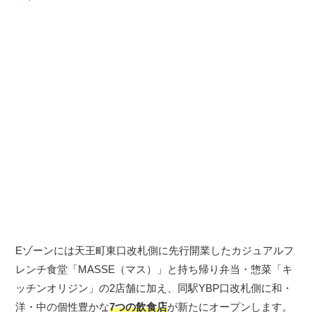
Eゾーンには天王町東口改札側に先行開業したカジュアルフ
レンチ食堂「MASSE（マス）」と持ち帰り弁当・惣菜「キ
ッチンオリジン」の2店舗に加え、同駅YBP口改札側に和・
洋・中の個性豊かな
7つの飲食店
が新たにオープンします。