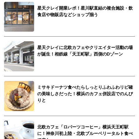
星天クレイ開業レポ！星川駅直結の複合施設・飲
食店や物販店などショップ揃う
星天クレイに北欧カフェやクリエイター活動の場
が誕生！相鉄線「天王町駅」西側のDゾーン
ミサキドーナツ食べたらしっとりふわふわリピ確
の美味しさだった！横浜のカフェ併設店でのんび
りと
北欧カフェ「ロバーツコーヒー」横浜天王町駅
に！神奈川初上陸・北欧ブルーベリータルト食べ