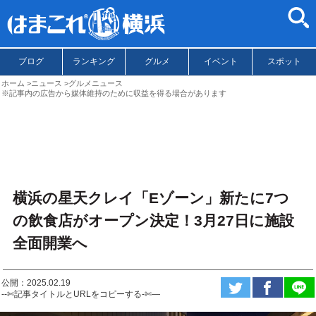
ブログ
ランキング
グルメ
イベント
スポット
ホーム
ニュース
グルメニュース
※記事内の広告から媒体維持のために収益を得る場合があります
横浜の星天クレイ「Eゾーン」新たに7つ
の飲食店がオープン決定！3月27日に施設
全面開業へ
公開：2025.02.19
--✄記事タイトルとURLをコピーする-✄—