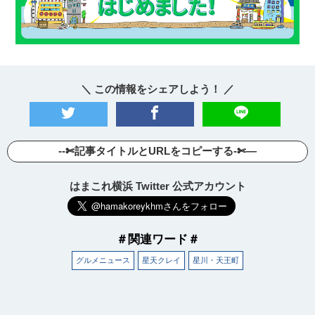
＼ この情報をシェアしよう！ ／
--✄記事タイトルとURLをコピーする-✄—
はまこれ横浜 Twitter 公式アカウント
＃関連ワード＃
グルメニュース
星天クレイ
星川・天王町