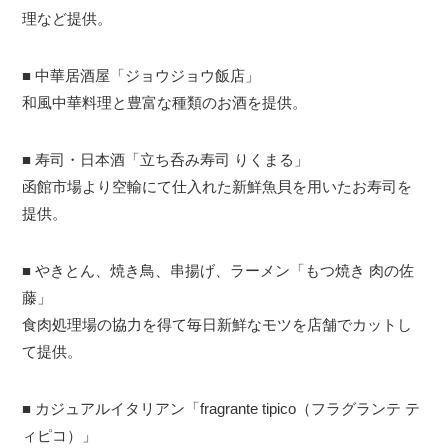
理など提供。
■ 中華居酒屋「ジョウジョウ飯店」
和風中華料理と豊富な種類のお酒を提供。
■ 寿司・日本酒「立ち呑み寿司 りくまる」
函館市場より空輸にて仕入れた新鮮魚貝を用いたお寿司を
提供。
■ やきとん、焼き鳥、串揚げ、ラーメン「もつ焼き 肉の佐
藤」
食肉処理場の協力を得て毎日新鮮なモツを店舗でカットし
て提供。
■ カジュアルイタリアン「fragrante tipico（フラグランテ テ
ィピコ）」