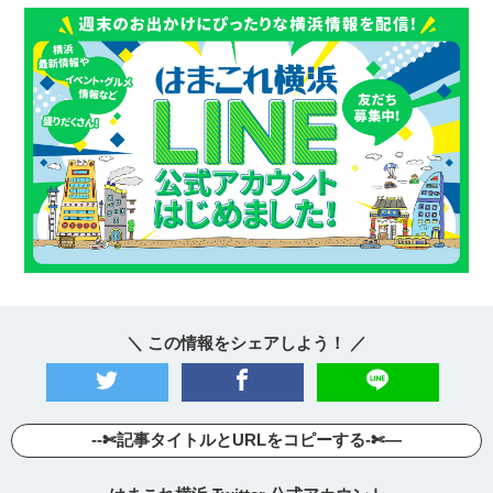
＼ この情報をシェアしよう！ ／
--✄記事タイトルとURLをコピーする-✄—