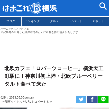
ブログ
ランキング
グルメ
イベント
スポット
ホーム
グルメ
カフェ
※記事内の広告から媒体維持のために収益を得る場合があります
北欧カフェ「ロバーツコーヒー」横浜天王
町駅に！神奈川初上陸・北欧ブルーベリー
タルト食べて来た
公開：2023.05.05
ಇ2024.01.16
--✄記事タイトルとURLをコピーする-✄—