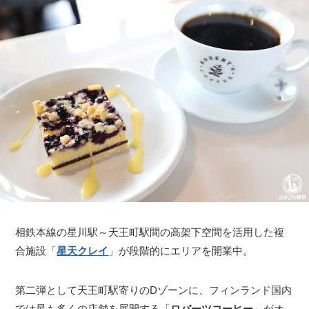
相鉄本線の星川駅～天王町駅間の高架下空間を活用した複
合施設「
星天クレイ
」が段階的にエリアを開業中。
第二弾として天王町駅寄りのDゾーンに、フィンランド国内
では最も多くの店舗を展開する「
ロバーツコーヒー
」がオ