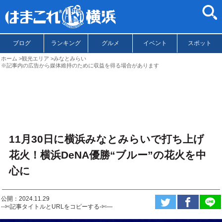
ブログ
ランキング
グルメ
イベント
スポット
ホーム
観光エリア
みなとみらい
※記事内の広告から媒体維持のために収益を得る場合があります
11月30日に横浜みなとみらいで打ち上げ
花火！横浜DeNA優勝“ブルー”の花火を中
心に
公開：2024.11.29
--✄記事タイトルとURLをコピーする-✄—