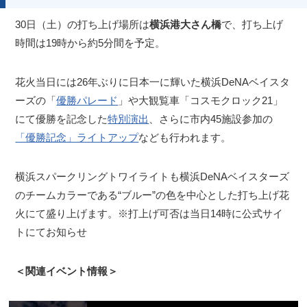
30日（土）の打ち上げ場所は
横浜港大さん橋
で、打ち上げ
時間は19時から約5分間を予定。
花火当日には26年ぶりに日本一に輝いた横浜DeNAベイスタ
ーズの「
優勝パレード
」や大観覧車「コスモクロック21」
にて優勝を記念した
特別演出
、さらに市内45施設参加の
「優勝記念」ライトアップ
なども行われます。
横浜スパークリングトワイライトも横浜DeNAベイスターズ
のチームカラーである“ブルー”の色を中心とした打ち上げ花
火にて盛り上げます。※打上げ可否は当日14時に公式サイ
トにてお知らせ
＜関連イベント情報＞