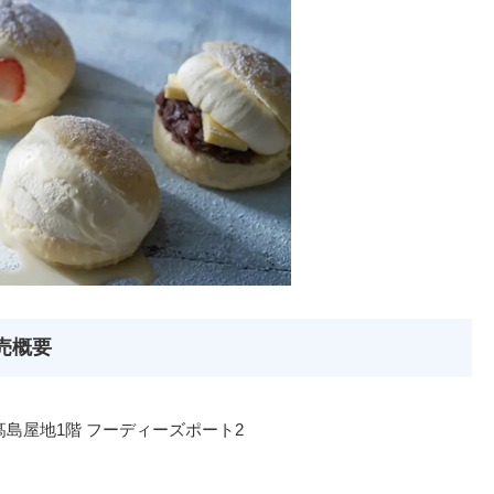
売概要
髙島屋地1階 フーディーズポート2