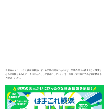
※価格やメニューなど掲載情報はいずれも記事公開時のものです。記事内容は今後予告なく変更と
なる可能性もあるため、当時のものとして参考にしていただき、店舗・施設等にて必ず最新情報を
ご確認ください。