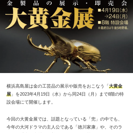
横浜高島屋は金の工芸品の展示や販売をおこなう「
大黄金
展
」を2023年4月19日（水）から同24日（月）まで8階の特
設会場にて開催します。
今回の大黄金展では、話題となっている「兜」の中でも、
今年の大河ドラマの主人公である「徳川家康」や、そのラ