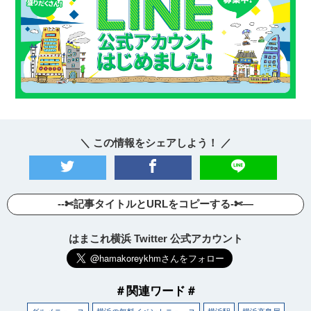
＼ この情報をシェアしよう！ ／
--✄記事タイトルとURLをコピーする-✄—
はまこれ横浜 Twitter 公式アカウント
＃関連ワード＃