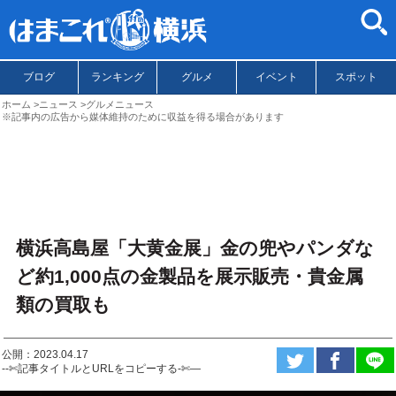
ブログ
ランキング
グルメ
イベント
スポット
ホーム
ニュース
グルメニュース
※記事内の広告から媒体維持のために収益を得る場合があります
横浜高島屋「大黄金展」金の兜やパンダな
ど約1,000点の金製品を展示販売・貴金属
類の買取も
公開：2023.04.17
--✄記事タイトルとURLをコピーする-✄—