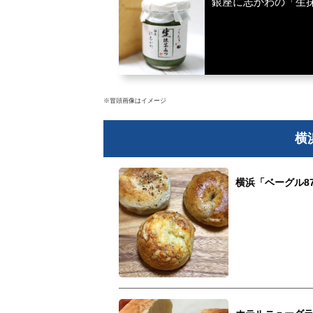
銀座に志かわの「生
※冒頭画像はイメージ
横
横浜「ベーグル8