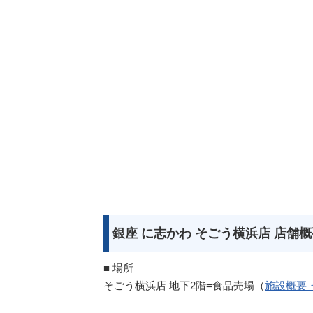
銀座 に志かわ そごう横浜店 店舗
■ 場所
そごう横浜店 地下2階=食品売場（
施設概要