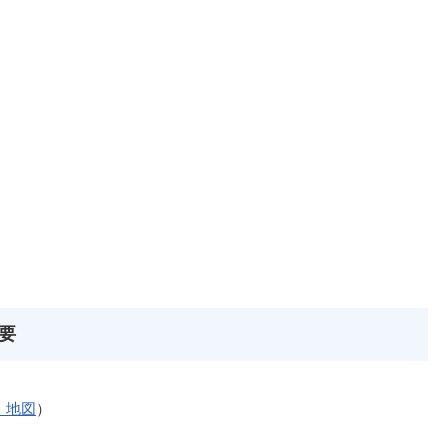
概要
・地図
）