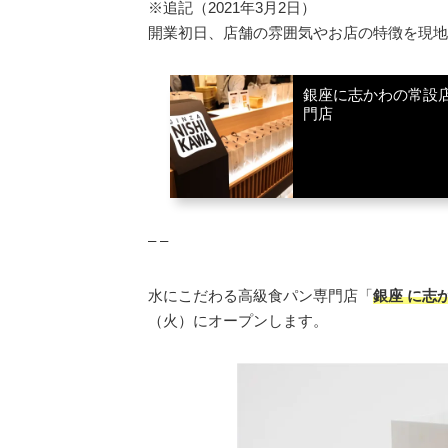
※追記（2021年3月2日）
開業初日、店舗の雰囲気やお店の特徴を現地
銀座に志かわの常設
門店
– –
水にこだわる高級食パン専門店「
銀座 に志
（火）にオープンします。