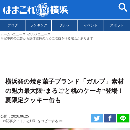
ブログ
ランキング
グルメ
イベント
スポット
ホーム
ニュース
グルメニュース
※記事内の広告から媒体維持のために収益を得る場合があります
横浜発の焼き菓子ブランド「ガルブ」素材
の魅力最大限“まるごと桃のケーキ”登場！
夏限定クッキー缶も
公開：2026.06.25
--✄記事タイトルとURLをコピーする-✄—