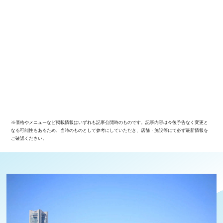
※価格やメニューなど掲載情報はいずれも記事公開時のものです。記事内容は今後予告なく変更と
なる可能性もあるため、当時のものとして参考にしていただき、店舗・施設等にて必ず最新情報を
ご確認ください。