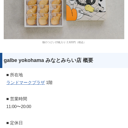
猫のつどい15枚入り 2,920円（税込）
galbe yokohama みなとみらい店 概要
■ 所在地
ランドマークプラザ
1階
■ 営業時間
11:00〜20:00
■ 定休日