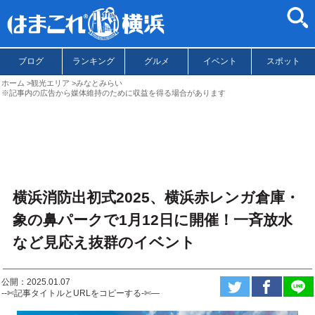
ブログ
ランキング
グルメ
イベント
スポット
ホーム
観光エリア
みなとみらい
※記事内の広告から媒体維持のために収益を得る場合があります
横浜消防出初式2025、横浜赤レンガ倉庫・
象の鼻パークで1月12日に開催！一斉放水
など見応え抜群のイベント
公開：2025.01.07
--✄記事タイトルとURLをコピーする-✄—