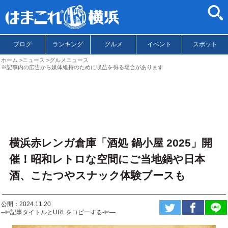
ブログ
ランキング
グルメ
イベント
スポット
ホーム
ニュース
グルメニュース
※記事内の広告から媒体維持のために収益を得る場合があります
横浜赤レンガ倉庫「酒処 鍋小屋 2025」開
催！昭和レトロな空間にご当地鍋や日本
酒、こたつやスナック体験ブースも
公開：2024.11.20
--✄記事タイトルとURLをコピーする-✄—