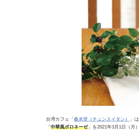
台湾カフェ「
春水堂（チュンスイタン）
」は
「
中華風ボロネーゼ
」を2021年3月1日（