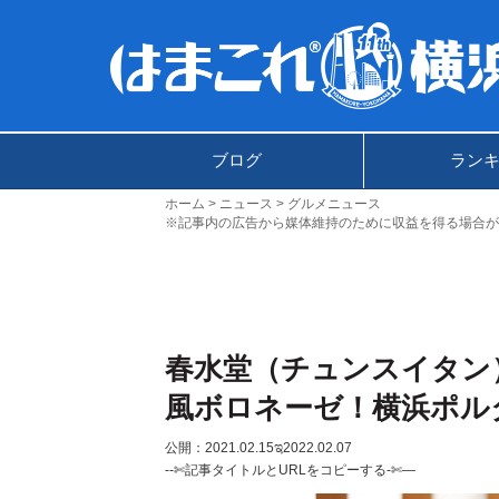
ブログ
ラン
ホーム
ニュース
グルメニュース
※記事内の広告から媒体維持のために収益を得る場合が
春水堂（チュンスイタン
風ボロネーゼ！横浜ポル
公開：2021.02.15
ಇ2022.02.07
--✄記事タイトルとURLをコピーする-✄—