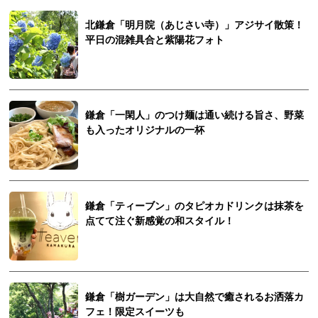
北鎌倉「明月院（あじさい寺）」アジサイ散策！
平日の混雑具合と紫陽花フォト
鎌倉「一閑人」のつけ麺は通い続ける旨さ、野菜
も入ったオリジナルの一杯
鎌倉「ティーブン」のタピオカドリンクは抹茶を
点てて注ぐ新感覚の和スタイル！
鎌倉「樹ガーデン」は大自然で癒されるお洒落カ
フェ！限定スイーツも