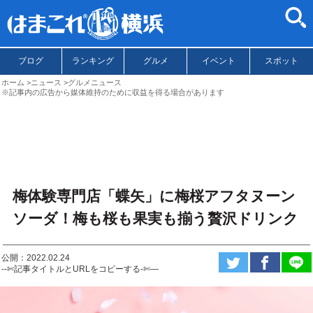
ブログ
ランキング
グルメ
イベント
スポット
ホーム
ニュース
グルメニュース
※記事内の広告から媒体維持のために収益を得る場合があります
梅体験専門店「蝶矢」に梅桜アフタヌーン
ソーダ！梅も桜も果実も揃う贅沢ドリンク
公開：2022.02.24
--✄記事タイトルとURLをコピーする-✄—