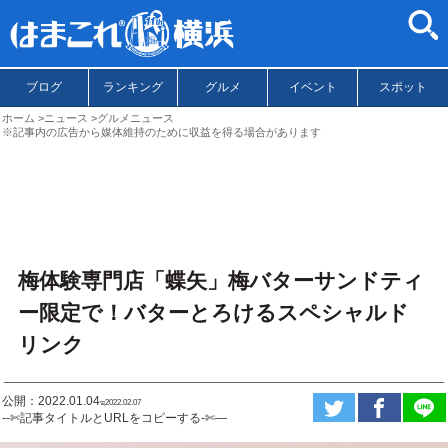
ブログ
ランキング
グルメ
イベント
スポット
ホーム
ニュース
グルメニュース
※記事内の広告から媒体維持のために収益を得る場合があります
梅体験専門店「蝶矢」梅バターサンドティ
ー限定で！バターとろけるスペシャルド
リンク
公開：2022.01.04
ಇ2022.02.07
--✄記事タイトルとURLをコピーする-✄—