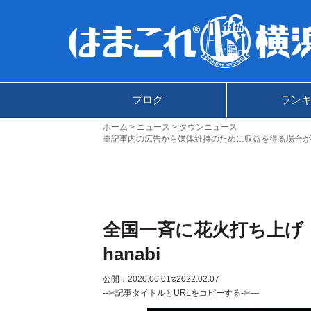
ブログ
ラン
ホーム
ニュース
タウンニュース
※記事内の広告から媒体維持のために収益を得る場合が
全国一斉に花火打ち上げ！神
hanabi
公開：2020.06.01
ಇ2022.02.07
--✄記事タイトルとURLをコピーする-✄—