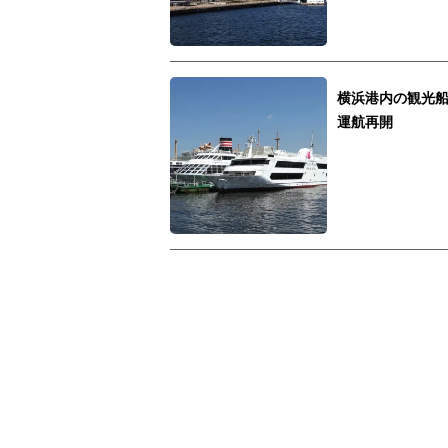
横浜港内の観光
運航再開