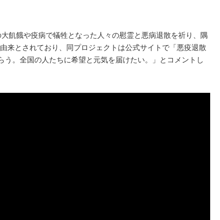
）の大飢餓や疫病で犠牲となった人々の慰霊と悪病退散を祈り、隅
由来とされており、同プロジェクトは公式サイトで「悪疫退散
もらう。全国の人たちに希望と元気を届けたい。」とコメントし