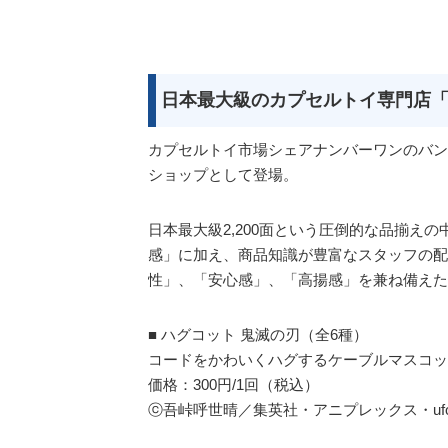
日本最大級のカプセルトイ専門店
カプセルトイ市場シェアナンバーワンのバン
ショップとして登場。
日本最大級2,200面という圧倒的な品揃え
感」に加え、商品知識が豊富なスタッフの配
性」、「安心感」、「高揚感」を兼ね備えた
■ ハグコット 鬼滅の刃（全6種）
​コードをかわいくハグするケーブルマスコ
価格：300円/1回（税込）
ⓒ吾峠呼世晴／集英社・アニプレックス・ufota