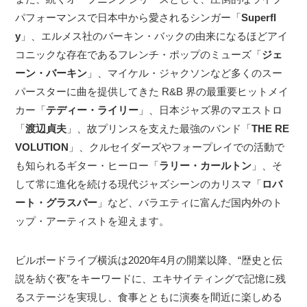
パフォーマンスで日本中から愛されるシンガー「
Superfl
y
」、エルメス社のバーキン・バックの由来になるほどアイ
コニックな存在であるフレンチ・ポップのミューズ「
ジェ
ーン・バーキン
」、マイケル・ジャクソンなど多くのスー
パースターに曲を提供してきた R&B 界の最重要ヒットメイ
カー「
テディー・ライリー
」、日本ジャズ界のマエストロ
「
渡辺貞夫
」、故プリンスを支えた最強のバンド「
THE RE
VOLUTION
」、クルセイダーズやフォープレイでの活動で
も知られるギター・ヒーロー「
ラリー・カールトン
」、そ
して常に進化を続ける現代ジャズシーンのカリスマ「
ロバ
ート・グラスパー
」など、バラエティに富んだ国内外のト
ップ・アーティストを迎えます。
ビルボードライブ横浜は2020年4月の開業以降、“歴史と伝
説を紡ぐ夜”をキーワードに、エキサイティングで記憶に残
るステージを実現し、食事とともに演奏を間近に楽しめる