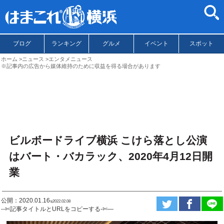
ブログ
ランキング
グルメ
イベント
スポット
ホーム
ニュース
エンタメニュース
※記事内の広告から媒体維持のために収益を得る場合があります
ビルボードライブ横浜 こけら落とし公演
はバート・バカラック、2020年4月12日開
業
公開：2020.01.16
ಇ2022.02.08
--✄記事タイトルとURLをコピーする-✄—