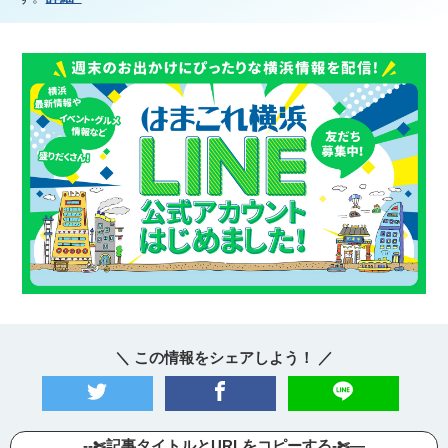
＼ この情報をシェアしよう！ ／
--✄記事タイトルとURLをコピーする-✄—