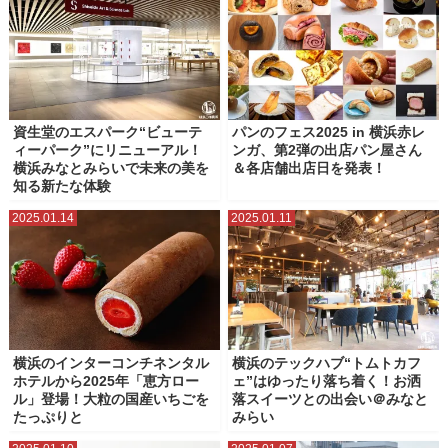
資生堂のエスパーク“ビューテ
パンのフェス2025 in 横浜赤レ
ィーパーク”にリニューアル！
ンガ、第2弾の出店パン屋さん
横浜みなとみらいで未来の美を
＆各店舗出店日を発表！
知る新たな体験
2025.01.14
2025.01.11
横浜のインターコンチネンタル
横浜のテックハブ“トムトカフ
ホテルから2025年「恵方ロー
ェ”はゆったり落ち着く！お洒
ル」登場！大粒の国産いちごを
落スイーツとの出会い＠みなと
たっぷりと
みらい