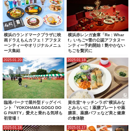
横浜のランドマークプラザに映
横浜赤レンガ倉庫「Re : Whar
画ドラえもんカフェ！アフタヌ
f」いちご×雪の公認アフタヌー
ーンティーやオリジナルメニュ
ンティー予約開始！艶やかない
ー大集結
ちごを贅沢に
2025.01.20
2025.01.18
臨港パークで屋外型ドッグイベ
資生堂“キッチンラボ”横浜みな
ント「YOKOHAMA GOGO DO
とみらいに！薬膳プレートや薬
G PARTY」愛犬と乗れる気球も
膳茶、薬膳パフェなど美と健康
初登場！
の食体験
2025.01.18
2025.01.17