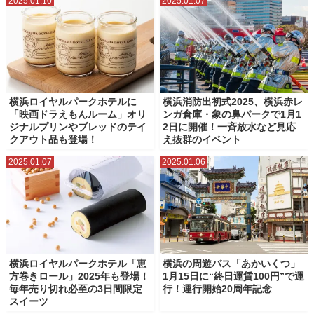
2025.01.10
2025.01.07
横浜ロイヤルパークホテルに
横浜消防出初式2025、横浜赤レ
「映画ドラえもんルーム」オリ
ンガ倉庫・象の鼻パークで1月1
ジナルプリンやブレッドのテイ
2日に開催！一斉放水など見応
クアウト品も登場！
え抜群のイベント
2025.01.07
2025.01.06
横浜ロイヤルパークホテル「恵
横浜の周遊バス「あかいくつ」
方巻きロール」2025年も登場！
1月15日に“終日運賃100円”で運
毎年売り切れ必至の3日間限定
行！運行開始20周年記念
スイーツ