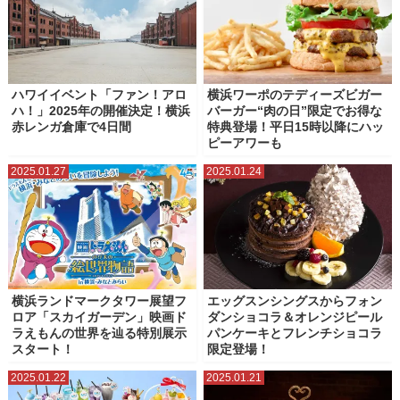
鎌倉
関内・馬車道
ハワイイベント「ファン！アロ
横浜ワーポのテディーズビガー
ハ！」2025年の開催決定！横浜
バーガー“肉の日”限定でお得な
赤レンガ倉庫で4日間
特典登場！平日15時以降にハッ
ピーアワーも
2025.01.27
2025.01.24
横浜ランドマークタワー展望フ
エッグスンシングスからフォン
ロア「スカイガーデン」映画ド
ダンショコラ＆オレンジピール
ラえもんの世界を辿る特別展示
パンケーキとフレンチショコラ
スタート！
限定登場！
2025.01.22
2025.01.21