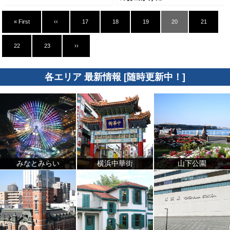
« First
‹‹
17
18
19
20
21
22
23
››
各エリア 最新情報 [随時更新中！]
みなとみらい
横浜中華街
山下公園