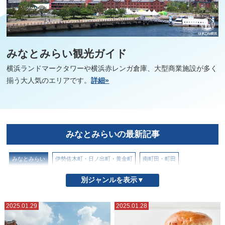
みなとみらい観光ガイド
横浜ランドマークタワーや横浜赤レンガ倉庫、大型商業施設が多く
揃う大人気のエリアです。
詳細»
みなとみらいの最新記事
みなとみらい
伊勢佐木町・日ノ出町・黄金町
南町田・町田
山下公園とその周辺
山手・元町
戸部駅・高島町駅
新横浜
別ジャンルを表示▼
星川・天王町
本牧
松原商店街
横浜からの日帰りスポット
2025.01.29
2025.01.28
横浜中華街
横浜市北部
横浜市南部
横浜駅
野毛・近隣エリア