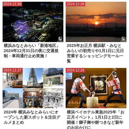
2024.12.30
2024.12.28
横浜みなとみらい「新港地区」
2025年お正月 横浜駅・みなと
2024年12月31日の夜に交通規
みらいの初売りや1月1日に元日
制・車両通行止め実施！
営業するショッピングモール一
覧
2024.12.27
2024.12.26
2024年 横浜みなとみらいにオ
横浜ベイホテル東急2025年「お
ープンした新スポット＆注目グ
正月イベント」1月1日と2日に
ルメまとめ
開催！獅子舞や餅つきなど新年
のお出かけに