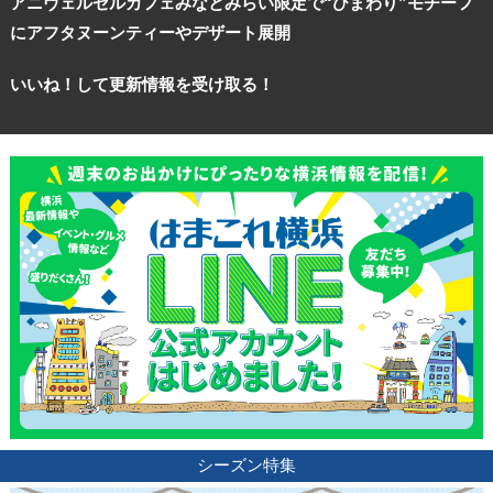
アニヴェルセルカフェみなとみらい限定で“ひまわり”モチーフ
にアフタヌーンティーやデザート展開
サイトについて
いいね！して更新情報を受け取る！
シーズン特集